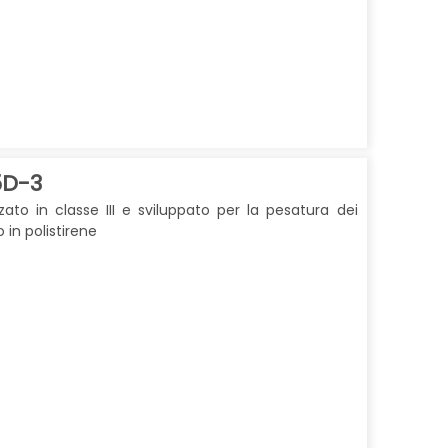
5D-3
zato in classe III e sviluppato per la pesatura dei
o in polistirene