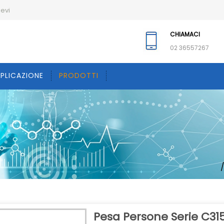
ievi
CHIAMACI
02 36557267
PPLICAZIONE
PRODOTTI
Pesa Persone Serie C31