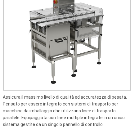
Tavoli di Pesata e Antivibranti
Polarimetri Portatili
Masse Certificate
Polarimetri da Banco
OIL Checker
Viscosimetri
Salinometri
Assicura il massimo livello di qualità ed accuratezza di pesata.
Pensato per essere integrato con sistemi di trasporto per
macchine da imballaggio che utilizzano linee di trasporto
parallele. E
quipaggiata con linee multiple integrate in un unico
sistema gestite da un singolo pannello di controllo