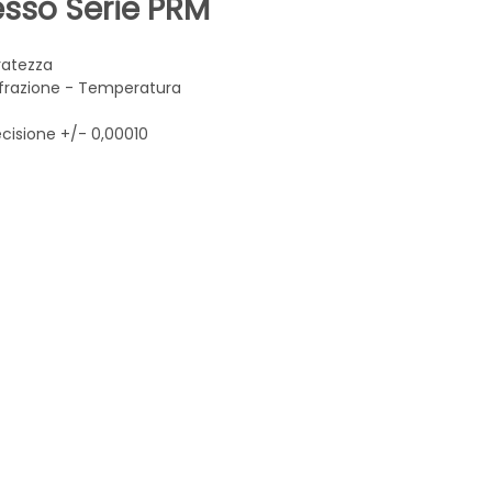
esso Serie PRM
ratezza
rifrazione - Temperatura
ecisione +/- 0,00010