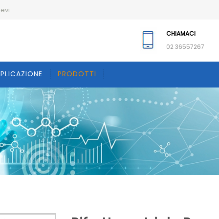
ievi
CHIAMACI
02 36557267
PPLICAZIONE
PRODOTTI