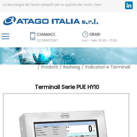
La tecnologia dei Nostri prodotti per la qualità dei Vostri rilievi
Radwag
Bilance da Laboratorio
Rifrattometri Portatili
CHIAMACI
ORARI
Bilance Industriali
Atago
Rifrattometri da Processo
02 36557267
Lun - Ven: 9.00 - 17.00
Comparatori di Massa
Rifrattometri IR
/
Prodotti
/
Radwag
/
Indicatori e Terminali
Sistemi di Controllo Pesata PGC
Rifrattometri / Salinometri
Metal Detector
Rifrattometri da Laboratorio
Terminali Serie PUE HY10
Sistemi di Controllo Peso
Rifrattometri / Polarimetri
Bilance per uso Medicale
Misuratori di pH
Indicatori e Terminali
Misuratori di ° Brix/Acidità