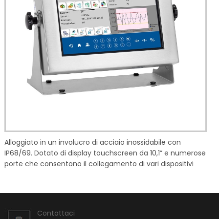
Tavoli di Pesata e Antivibranti
Polarimetri Portatili
Masse Certificate
Polarimetri da Banco
OIL Checker
Viscosimetri
Salinometri
Alloggiato in un involucro di acciaio inossidabile con
IP68/69. Dotato di display touchscreen da 10,1” e numerose
porte che consentono il collegamento di vari dispositivi
Contattaci